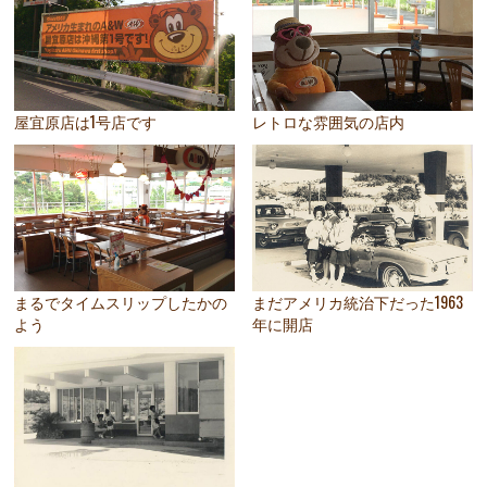
屋宜原店は1号店です
レトロな雰囲気の店内
まるでタイムスリップしたかの
まだアメリカ統治下だった1963
よう
年に開店