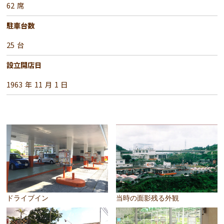
62
席
駐車台数
25
台
設立開店日
1963
年
11
月
1
日
ドライブイン
当時の面影残る外観